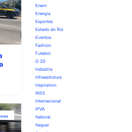
Enem
Energia
Esportes
Estado do Rio
Eventos
Fashion
Futebol
a
G 20
a
Indústria
Infraestrutura
Inspiration
INSS
Internacional
IPVA
Itaboraí
TANA
Itaguai