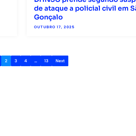
de ataque a policial civil em 
Gonçalo
OUTUBRO 17, 2025
2
3
4
…
13
Next