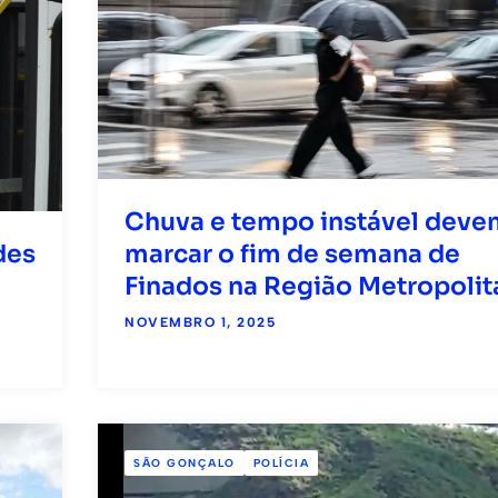
Chuva e tempo instável deve
marcar o fim de semana de
des
Finados na Região Metropolit
NOVEMBRO 1, 2025
SÃO GONÇALO
POLÍCIA