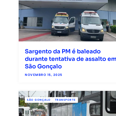
Sargento da PM é baleado
durante tentativa de assalto e
São Gonçalo
NOVEMBRO 15, 2025
SÃO GONÇALO
TRANSPORTE