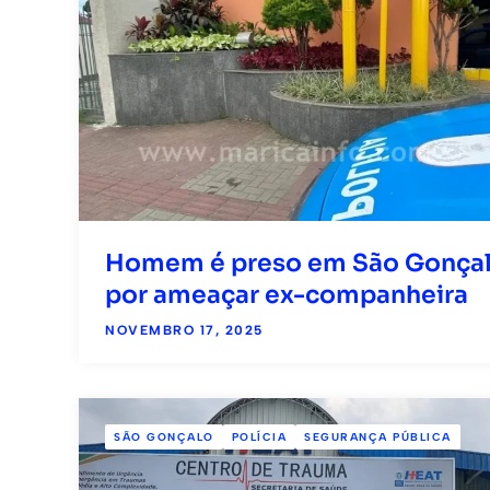
Homem é preso em São Gonça
por ameaçar ex-companheira
NOVEMBRO 17, 2025
SÃO GONÇALO
POLÍCIA
SEGURANÇA PÚBLICA