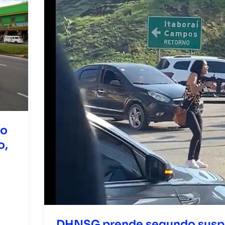
lo
o,
DHNSG prende segundo susp