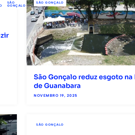
SÃO
VERÃO
SÃO GONÇALO
O
GONÇALO
2025
zir
São Gonçalo reduz esgoto na 
de Guanabara
NOVEMBRO 19, 2025
SÃO GONÇALO