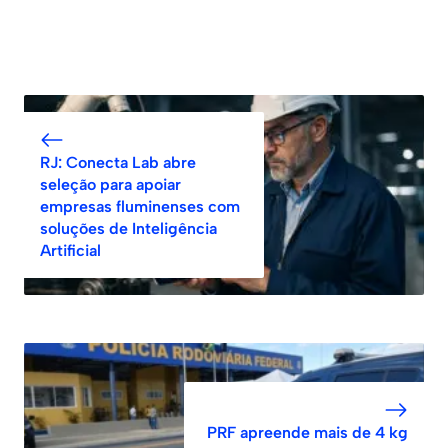
RJ: Conecta Lab abre
seleção para apoiar
empresas fluminenses com
soluções de Inteligência
Artificial
PRF apreende mais de 4 kg