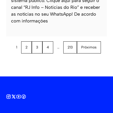
sistema público. Clique aqui para seguir o
canal “RJ Info – Noticias do Rio” e receber
as notícias no seu WhatsApp! De acordo
com informações
1
2
3
4
…
213
Próximos