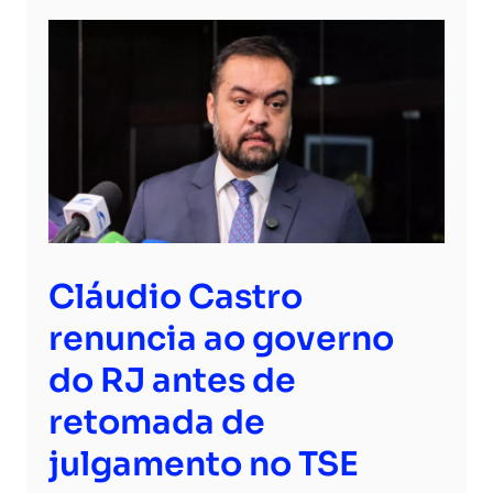
Cláudio Castro
renuncia ao governo
do RJ antes de
retomada de
julgamento no TSE