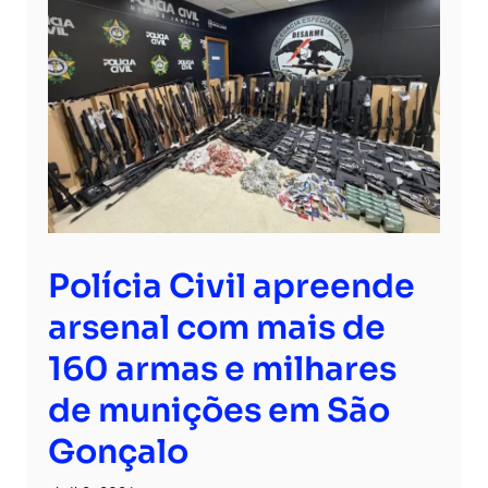
Polícia Civil apreende
arsenal com mais de
160 armas e milhares
de munições em São
Gonçalo