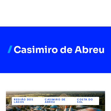
Casimiro de Abreu
REGIÃO DOS
CASIMIRO DE
COSTA DO
LAGOS
ABREU
SOL