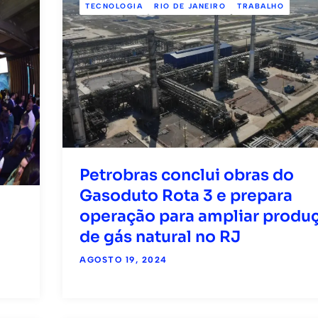
TECNOLOGIA
RIO DE JANEIRO
TRABALHO
Petrobras conclui obras do
Gasoduto Rota 3 e prepara
operação para ampliar produ
de gás natural no RJ
AGOSTO 19, 2024