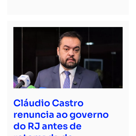
Cláudio Castro
renuncia ao governo
do RJ antes de