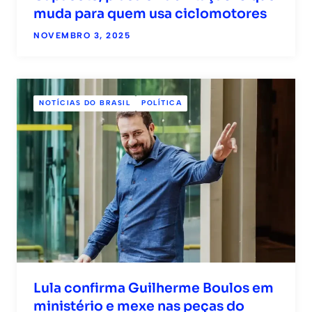
muda para quem usa ciclomotores
NOVEMBRO 3, 2025
NOTÍCIAS DO BRASIL
POLÍTICA
Lula confirma Guilherme Boulos em
ministério e mexe nas peças do