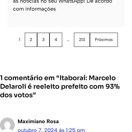
as notícias no seu WhatsApp! De acordo
com informações
1
2
3
4
…
213
Próximos
1 comentário em “Itaboraí: Marcelo
Delaroli é reeleito prefeito com 93%
dos votos”
Maximiano Rosa
outubro 7, 2024 às 1:25 pm