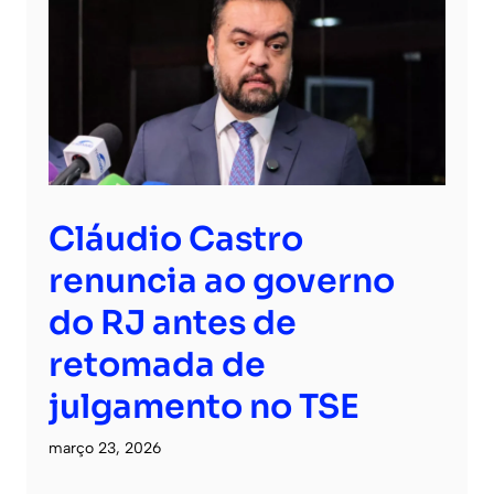
Cláudio Castro
renuncia ao governo
do RJ antes de
retomada de
julgamento no TSE
março 23, 2026