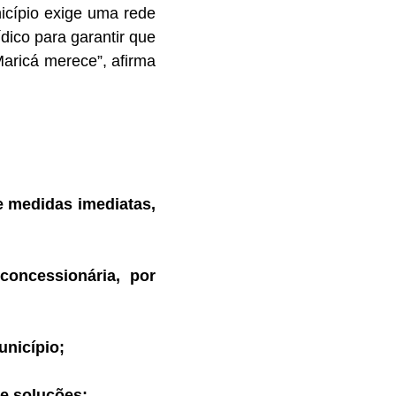
icípio exige uma rede
ídico para garantir que
Maricá merece”, afirma
e medidas imediatas,
oncessionária, por
unicípio;
de soluções;