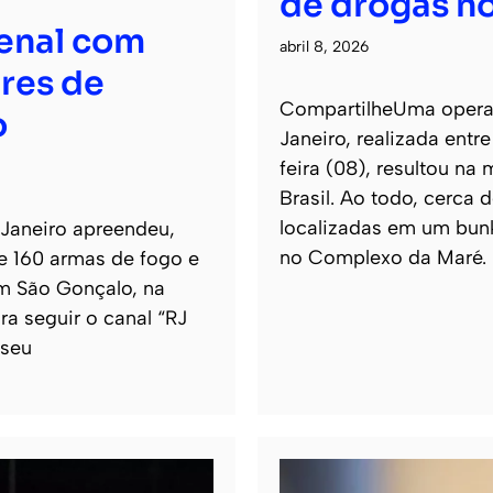
de drogas no
senal com
abril 8, 2026
res de
CompartilheUma operaçã
o
Janeiro, realizada entr
feira (08), resultou na
Brasil. Ao todo, cerca
localizadas em um bun
 Janeiro apreendeu,
no Complexo da Maré.
de 160 armas de fogo e
m São Gonçalo, na
ra seguir o canal “RJ
 seu