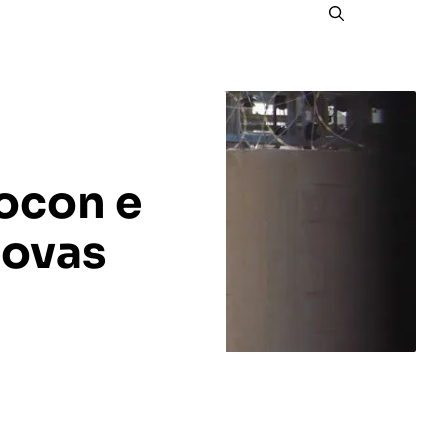
rocon e
novas