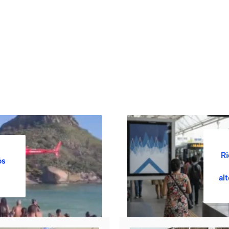
Ri
ós
al