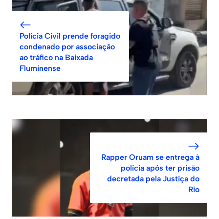
Polícia Civil prende foragido
condenado por associação
ao tráfico na Baixada
Fluminense
Rapper Oruam se entrega à
polícia após ter prisão
decretada pela Justiça do
Rio