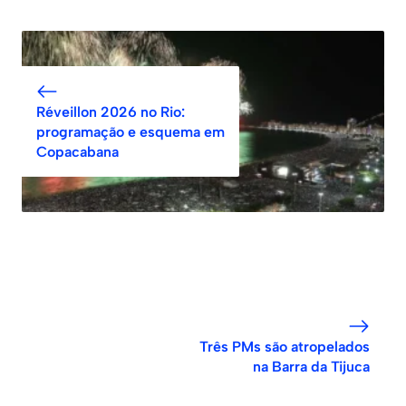
Réveillon 2026 no Rio:
programação e esquema em
Copacabana
Três PMs são atropelados
na Barra da Tijuca