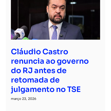
Cláudio Castro
renuncia ao governo
do RJ antes de
retomada de
julgamento no TSE
março 23, 2026