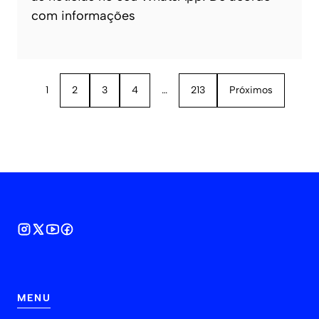
com informações
1
2
3
4
…
213
Próximos
MENU