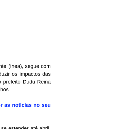
nte (Inea), segue com
duzir os impactos das
o prefeito Dudu Reina
lhos.
r as notícias no seu
e estender até abril,