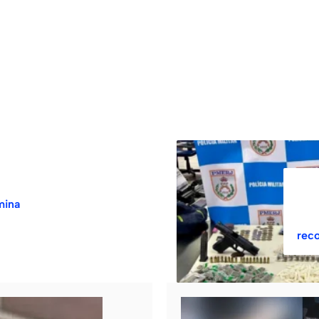
mina
reco