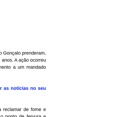
ão Gonçalo prenderam,
9 anos. A ação ocorreu
imento a um mandado
r as notícias no seu
a reclamar de fome e
 o ponto de fervura e