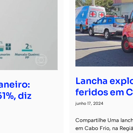
Lancha expl
aneiro:
feridos em C
1%, diz
junho 17, 2024
Compartilhe Uma lancha
em Cabo Frio, na Regiã