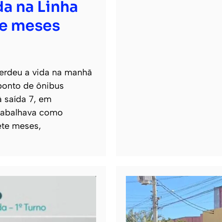
a na Linha
te meses
perdeu a vida na manhã
ponto de ônibus
à saída 7, em
trabalhava como
sete meses,