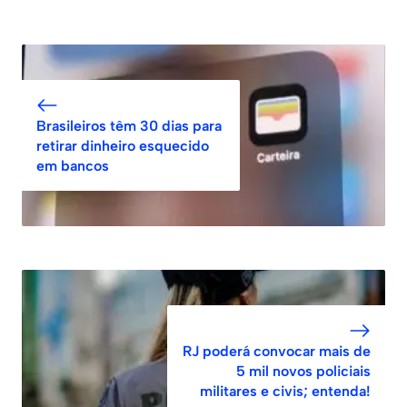
Brasileiros têm 30 dias para
retirar dinheiro esquecido
em bancos
RJ poderá convocar mais de
5 mil novos policiais
militares e civis; entenda!