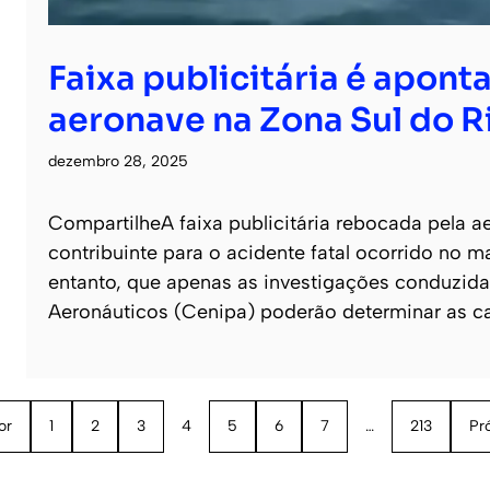
Faixa publicitária é apon
aeronave na Zona Sul do R
dezembro 28, 2025
CompartilheA faixa publicitária rebocada pela 
contribuinte para o acidente fatal ocorrido no ma
entanto, que apenas as investigações conduzida
Aeronáuticos (Cenipa) poderão determinar as c
or
1
2
3
4
5
6
7
…
213
Pr