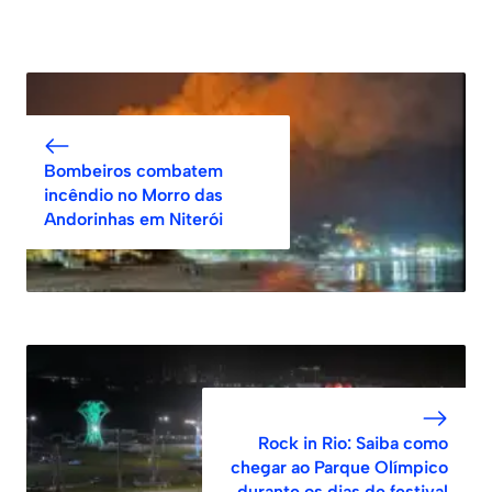
Bombeiros combatem
incêndio no Morro das
Andorinhas em Niterói
Rock in Rio: Saiba como
chegar ao Parque Olímpico
durante os dias de festival