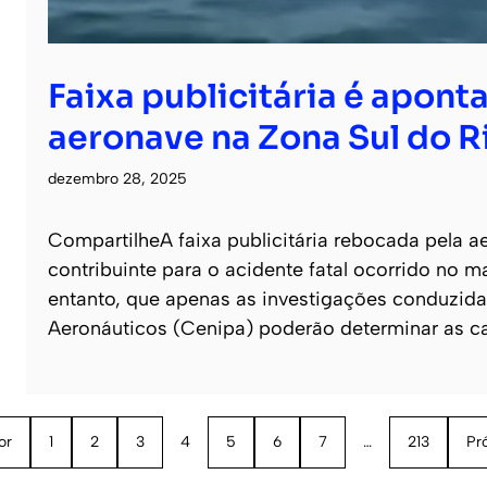
Faixa publicitária é apon
aeronave na Zona Sul do R
dezembro 28, 2025
CompartilheA faixa publicitária rebocada pela 
contribuinte para o acidente fatal ocorrido no ma
entanto, que apenas as investigações conduzida
Aeronáuticos (Cenipa) poderão determinar as c
or
1
2
3
4
5
6
7
…
213
Pr