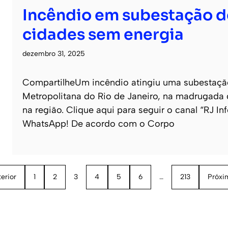
Incêndio em subestação d
cidades sem energia
dezembro 31, 2025
CompartilheUm incêndio atingiu uma subestação
Metropolitana do Rio de Janeiro, na madrugada d
na região. Clique aqui para seguir o canal “RJ In
WhatsApp! De acordo com o Corpo
erior
1
2
3
4
5
6
…
213
Próxi