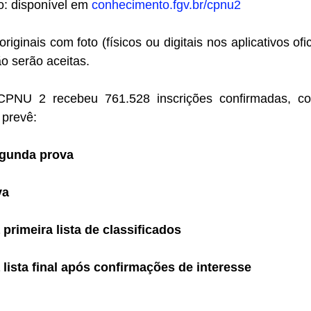
o: disponível em
conhecimento.fgv.br/cpnu2
iginais com foto (físicos ou digitais nos aplicativos ofi
ão serão aceitas.
CPNU 2 recebeu 761.528 inscrições confirmadas, c
 prevê:
segunda prova
va
 primeira lista de classificados
 lista final após confirmações de interesse