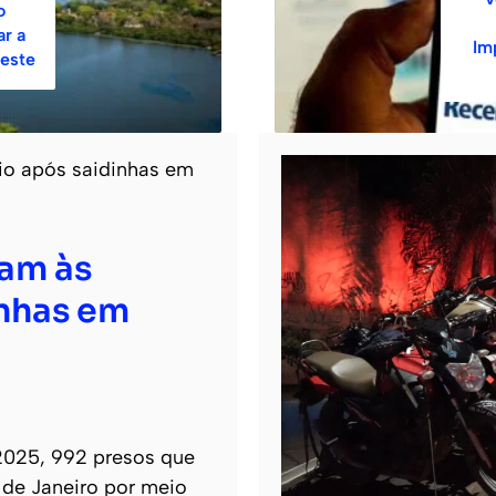
o
r a
Im
este
tam às
inhas em
2025, 992 presos que
 de Janeiro por meio