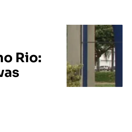
no Rio:
vas