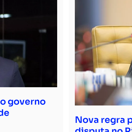
ao governo
de
Nova regra p
disputa no R