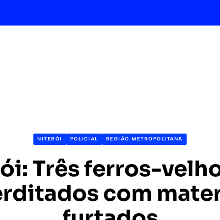
NITERÓI
POLICIAL
REGIÃO METROPOLITANA
ói: Três ferros-velh
erditados com mater
furtados