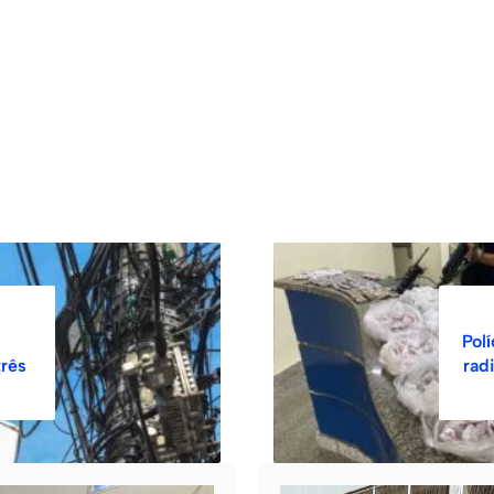
Pol
três
rad