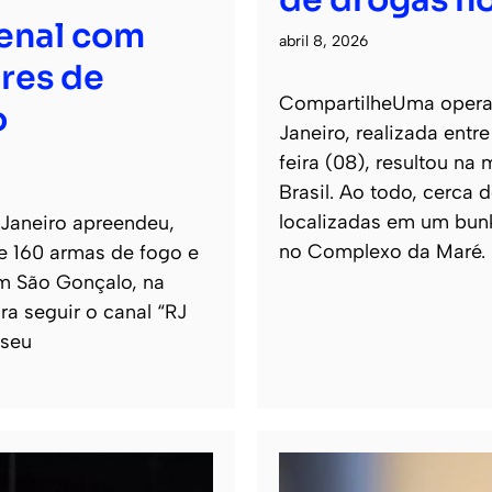
de drogas no
senal com
abril 8, 2026
res de
CompartilheUma operaçã
o
Janeiro, realizada entr
feira (08), resultou na
Brasil. Ao todo, cerca
localizadas em um bun
 Janeiro apreendeu,
no Complexo da Maré.
de 160 armas de fogo e
m São Gonçalo, na
ra seguir o canal “RJ
 seu