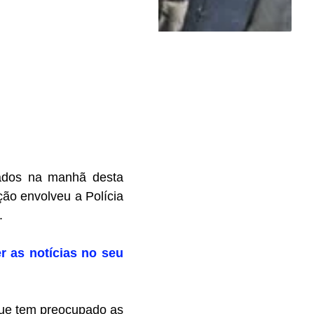
tados na manhã desta
ção envolveu a Polícia
.
r as notícias no seu
 que tem preocupado as