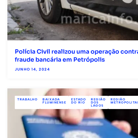
Polícia Civil realizou uma operação cont
fraude bancária em Petrópolis
JUNHO 14, 2024
TRABALHO
BAIXADA
ESTADO
REGIÃO
REGIÃO
FLUMINENSE
DO RIO
DOS
METROPOLITA
LAGOS