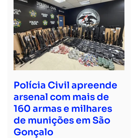
Polícia Civil apreende
arsenal com mais de
160 armas e milhares
de munições em São
Gonçalo