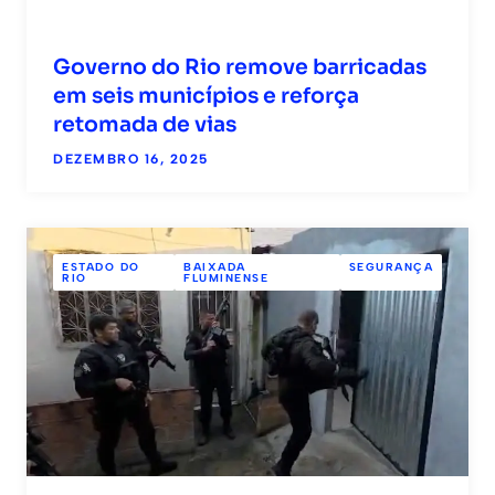
Governo do Rio remove barricadas
em seis municípios e reforça
retomada de vias
DEZEMBRO 16, 2025
ESTADO DO
BAIXADA
SEGURANÇA
RIO
FLUMINENSE