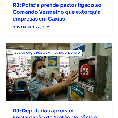
RJ: Polícia prende pastor ligado ao
Comando Vermelho que extorquia
empresas em Caxias
NOVEMBRO 27, 2025
SEGURANÇA PÚBLICA
ESTADO DO RIO
RJ: Deputados aprovam
implantação do ‘botão do pânico’