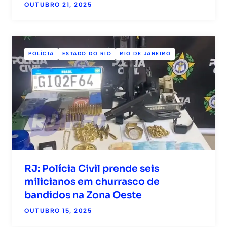
OUTUBRO 21, 2025
POLÍCIA
ESTADO DO RIO
RIO DE JANEIRO
RJ: Polícia Civil prende seis
milicianos em churrasco de
bandidos na Zona Oeste
OUTUBRO 15, 2025