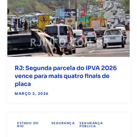
RJ: Segunda parcela do IPVA 2026
vence para mais quatro finais de
placa
MARÇO 2, 2026
ESTADO DO
SEGURANÇA
SEGURANÇA
RIO
PÚBLICA