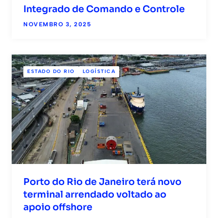
Integrado de Comando e Controle
NOVEMBRO 3, 2025
ESTADO DO RIO
LOGÍSTICA
Porto do Rio de Janeiro terá novo
terminal arrendado voltado ao
apoio offshore