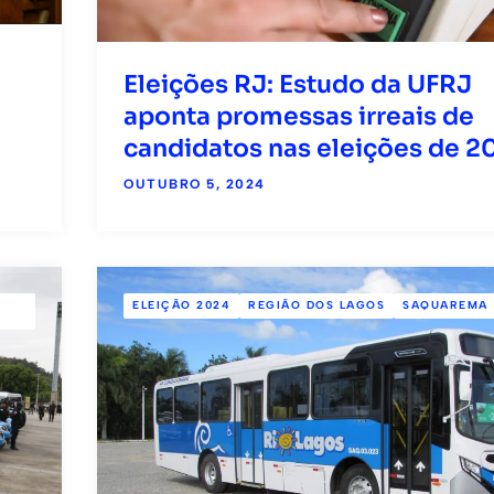
Eleições RJ: Estudo da UFRJ
aponta promessas irreais de
o
candidatos nas eleições de 2
OUTUBRO 5, 2024
ELEIÇÃO 2024
REGIÃO DOS LAGOS
SAQUAREMA