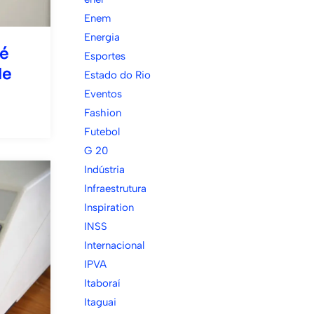
Enem
Energia
 é
Esportes
de
Estado do Rio
Eventos
Fashion
Futebol
G 20
Indústria
Infraestrutura
Inspiration
INSS
Internacional
IPVA
Itaboraí
Itaguai