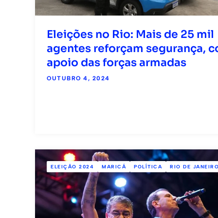
Eleições no Rio: Mais de 25 mil
agentes reforçam segurança, 
apoio das forças armadas
OUTUBRO 4, 2024
ELEIÇÃO 2024
MARICÁ
POLÍTICA
RIO DE JANEIR