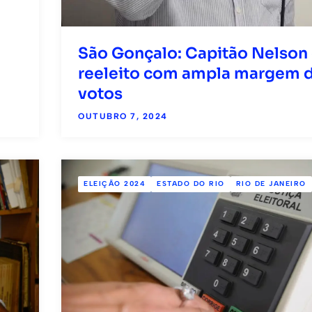
São Gonçalo: Capitão Nelson
reeleito com ampla margem 
votos
OUTUBRO 7, 2024
ELEIÇÃO 2024
ESTADO DO RIO
RIO DE JANEIRO