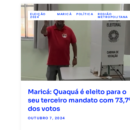
ELEIÇÃO
MARICÁ
POLÍTICA
REGIÃO
2024
METROPOLITANA
Maricá: Quaquá é eleito para o
seu terceiro mandato com 73,
dos votos
OUTUBRO 7, 2024