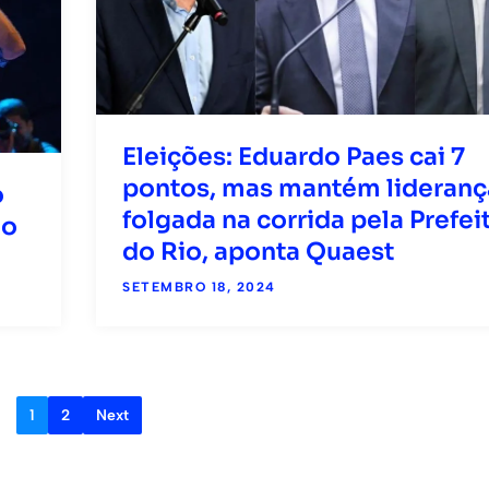
Eleições: Eduardo Paes cai 7
pontos, mas mantém lideranç
o
folgada na corrida pela Prefei
do
do Rio, aponta Quaest
SETEMBRO 18, 2024
1
2
Next