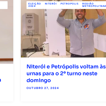
ELEIÇÃO
NITERÓI
PETROPOLIS
REGIÃO
2024
METROPOLITAN
Niterói e Petrópolis voltam às
urnas para o 2º turno neste
a
domingo
OUTUBRO 27, 2024