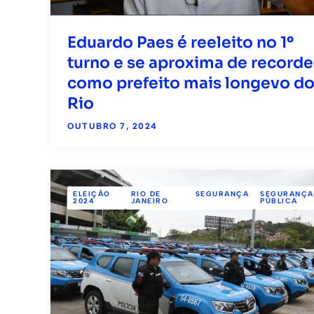
Eduardo Paes é reeleito no 1º
turno e se aproxima de recorde
como prefeito mais longevo d
Rio
OUTUBRO 7, 2024
ELEIÇÃO
RIO DE
SEGURANÇA
SEGURANÇA
2024
JANEIRO
PÚBLICA