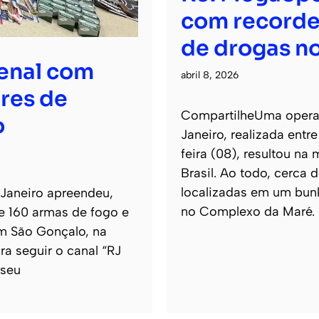
com recorde
de drogas no
senal com
abril 8, 2026
res de
CompartilheUma operaçã
o
Janeiro, realizada entr
feira (08), resultou na
Brasil. Ao todo, cerca
localizadas em um bun
 Janeiro apreendeu,
no Complexo da Maré.
de 160 armas de fogo e
m São Gonçalo, na
ra seguir o canal “RJ
 seu