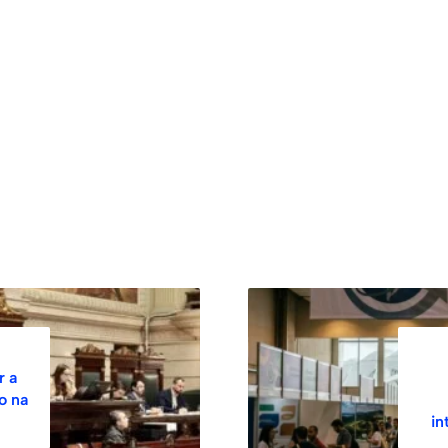
r a
o na
in