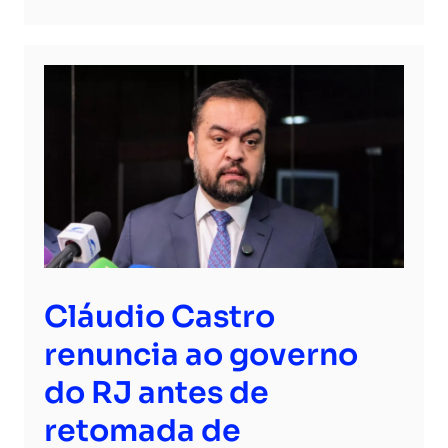
Cláudio Castro
renuncia ao governo
do RJ antes de
retomada de