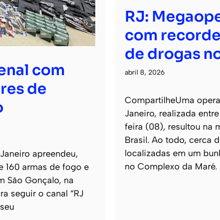
RJ: Megaope
com recorde
de drogas no
senal com
abril 8, 2026
res de
CompartilheUma operaçã
o
Janeiro, realizada entr
feira (08), resultou na
Brasil. Ao todo, cerca
localizadas em um bun
 Janeiro apreendeu,
no Complexo da Maré.
de 160 armas de fogo e
m São Gonçalo, na
ra seguir o canal “RJ
 seu