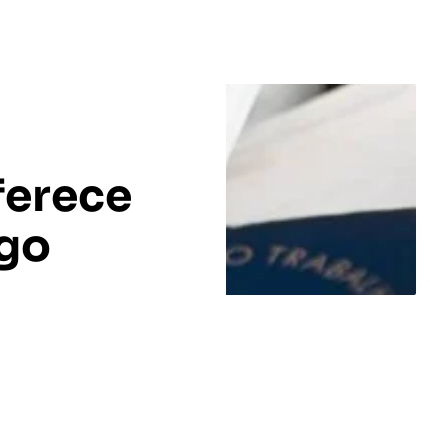
ferece
ego