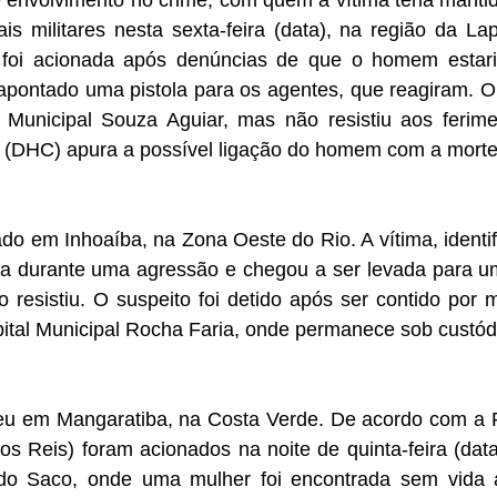
iais militares nesta sexta-feira (data), na região da L
ão foi acionada após denúncias de que o homem estar
apontado uma pistola para os agentes, que reagiram. O 
 Municipal Souza Aguiar, mas não resistiu aos ferim
l (DHC) apura a possível ligação do homem com a morte
rado em Inhoaíba, na Zona Oeste do Rio. A vítima, identi
ida durante uma agressão e chegou a ser levada para 
 resistiu. O suspeito foi detido após ser contido por 
tal Municipal Rocha Faria, onde permanece sob custód
eu em Mangaratiba, na Costa Verde. De acordo com a Po
s Reis) foram acionados na noite de quinta-feira (dat
 do Saco, onde uma mulher foi encontrada sem vida a