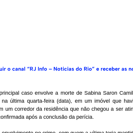
ir o canal “RJ Info – Noticias do Rio” e receber as n
principal caso envolve a morte de Sabina Saron Cami
na última quarta-feira (data), em um imóvel que hav
 em um corredor da residência que não chegou a ser ati
onfirmada após a conclusão da perícia.
envolvimento no crime, com quem a vítima teria manti