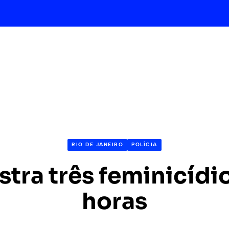
RIO DE JANEIRO
POLÍCIA
istra três feminicídi
horas