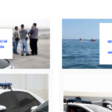
cial
ap
 de
ae