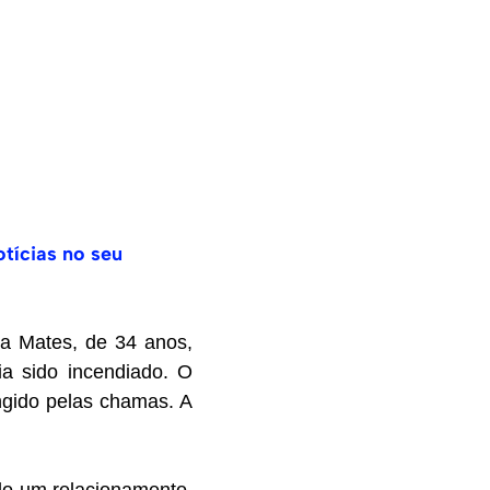
otícias no seu
la Mates, de 34 anos,
ia sido incendiado. O
ngido pelas chamas. A
do um relacionamento,