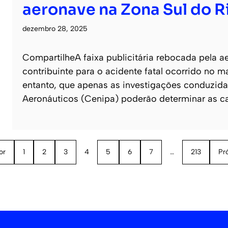
aeronave na Zona Sul do R
dezembro 28, 2025
CompartilheA faixa publicitária rebocada pela 
contribuinte para o acidente fatal ocorrido no ma
entanto, que apenas as investigações conduzida
Aeronáuticos (Cenipa) poderão determinar as c
or
1
2
3
4
5
6
7
…
213
Pr