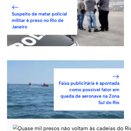
Suspeito de matar policial
militar é preso no Rio de
Janeiro
Faixa publicitária é apontada
como possível fator em
queda de aeronave na Zona
Sul do Rio