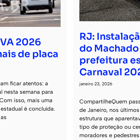
RJ: Instalaç
PVA 2026
do Machado 
nais de placa
prefeitura 
Carnaval 20
m ficar atentos: a
janeiro 23, 2026
al nesta semana para
. Com isso, mais uma
CompartilheQuem passo
stadual é concluída.
de Janeiro, nos últimos
ias
estrutura que aparenta
tipo de proteção ou c
moradores e pedestres 