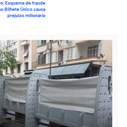
io: Esquema de fraude
no Bilhete Único causa
prejuízo milionário