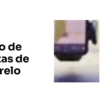
o de
tas de
relo