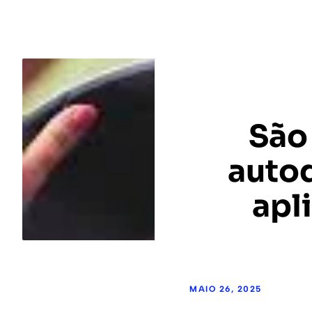
São
autod
apl
MAIO 26, 2025