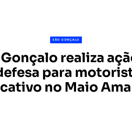
SÃO GONÇALO
 Gonçalo realiza açã
efesa para motoris
icativo no Maio Ama