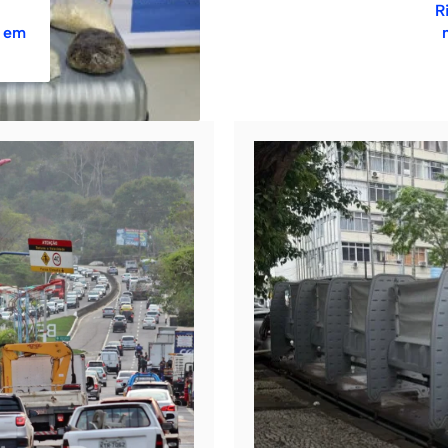
R
s em