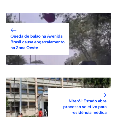
Queda de balão na Avenida
Brasil causa engarrafamento
na Zona Oeste
Niterói: Estado abre
processo seletivo para
residência médica