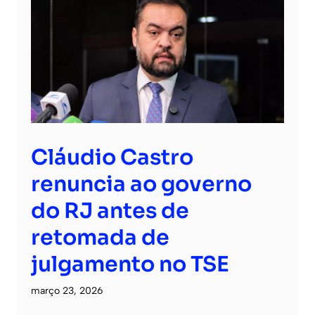
Cláudio Castro
renuncia ao governo
do RJ antes de
retomada de
julgamento no TSE
março 23, 2026