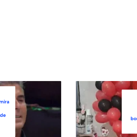
 mira
ade
bo