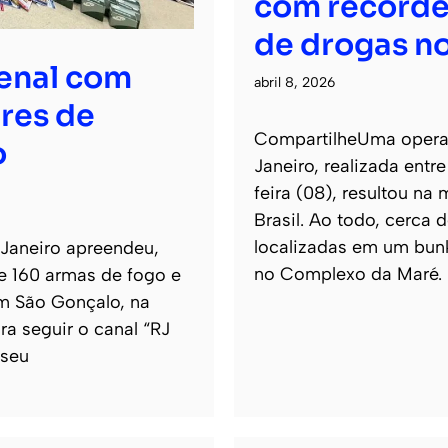
com recorde
de drogas no
senal com
abril 8, 2026
res de
CompartilheUma operaçã
o
Janeiro, realizada entr
feira (08), resultou na
Brasil. Ao todo, cerca
localizadas em um bun
 Janeiro apreendeu,
no Complexo da Maré.
de 160 armas de fogo e
m São Gonçalo, na
ra seguir o canal “RJ
 seu