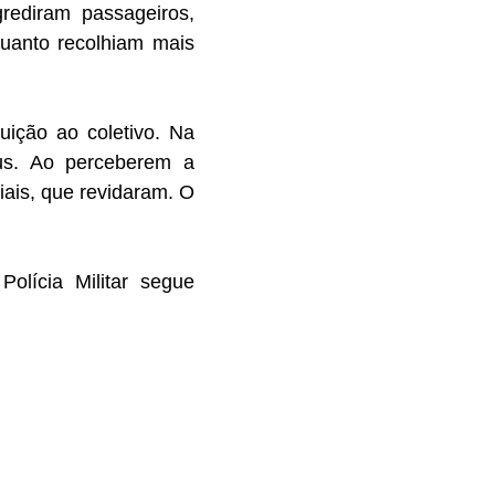
grediram passageiros,
uanto recolhiam mais
guição ao coletivo. Na
bus. Ao perceberem a
iais, que revidaram. O
olícia Militar segue