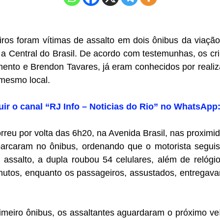
ros foram vítimas de assalto em dois ônibus da viaçã
a Central do Brasil. De acordo com testemunhas, os cri
nto e Brendon Tavares, já eram conhecidos por realiz
mesmo local.
uir o canal “RJ Info – Noticias do Rio” no WhatsApp
rreu por volta das 6h20, na Avenida Brasil, nas proximi
rcaram no ônibus, ordenando que o motorista seguis
 assalto, a dupla roubou 54 celulares, além de relógi
nutos, enquanto os passageiros, assustados, entregav
meiro ônibus, os assaltantes aguardaram o próximo ve