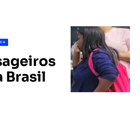
ICA
sageiros
 Brasil