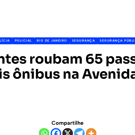
LÍCIA
POLICIAL
RIO DE JANEIRO
SEGURANÇA
SEGURANÇA PÚBL
ntes roubam 65 pas
s ônibus na Avenida
Compartilhe