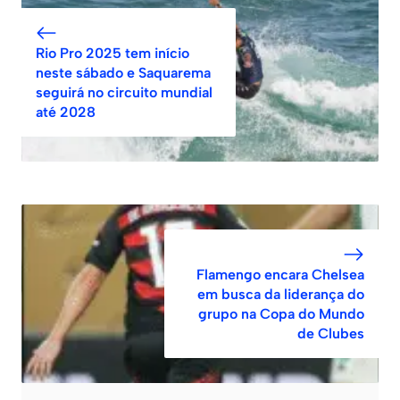
Rio Pro 2025 tem início
neste sábado e Saquarema
seguirá no circuito mundial
até 2028
Flamengo encara Chelsea
em busca da liderança do
grupo na Copa do Mundo
de Clubes