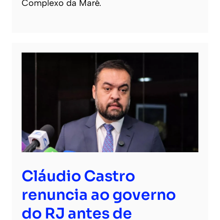
Complexo da Maré.
Cláudio Castro
renuncia ao governo
do RJ antes de