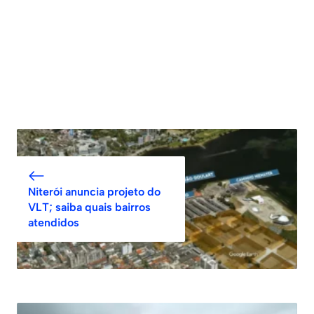
Niterói anuncia projeto do
VLT; saiba quais bairros
atendidos