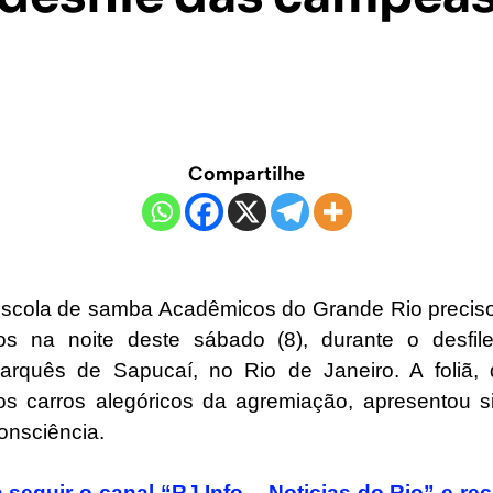
Compartilhe
escola de samba Acadêmicos do Grande Rio precisou
s na noite deste sábado (8), durante o desfi
quês de Sapucaí, no Rio de Janeiro. A foliã, 
 carros alegóricos da agremiação, apresentou si
onsciência.
 seguir o canal “RJ Info – Noticias do Rio” e rec