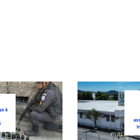
ga à
as
5
I