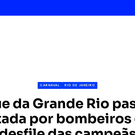
CARNAVAL
RIO DE JANEIRO
e da Grande Rio pas
tada por bombeiros
desfile das campeã