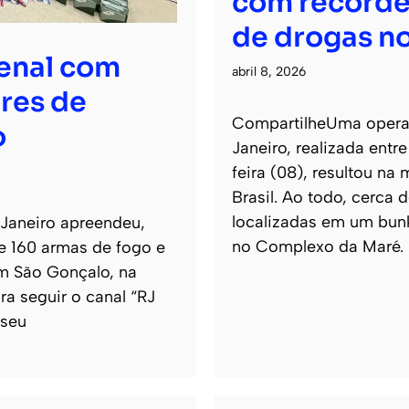
com recorde
de drogas no
senal com
abril 8, 2026
res de
CompartilheUma operaçã
o
Janeiro, realizada entr
feira (08), resultou na
Brasil. Ao todo, cerca
localizadas em um bun
 Janeiro apreendeu,
no Complexo da Maré.
de 160 armas de fogo e
m São Gonçalo, na
ra seguir o canal “RJ
 seu