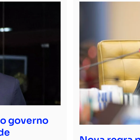
ao governo
de
Nova regra p