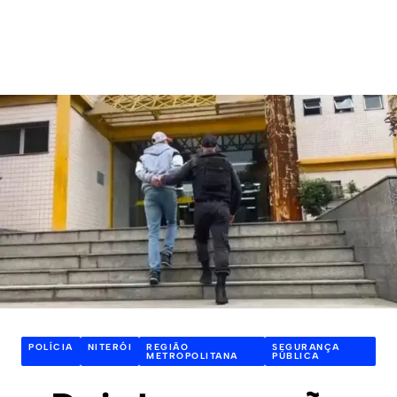
POLÍCIA
NITERÓI
REGIÃO
SEGURANÇA
METROPOLITANA
PÚBLICA