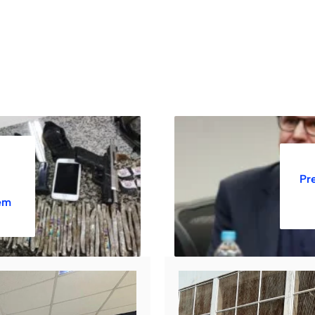
Pre
em