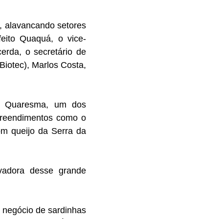
s, alavancando setores
feito Quaquá, o vice-
erda, o secretário de
iotec), Marlos Costa,
o Quaresma, um dos
mpreendimentos como o
om queijo da Serra da
ovadora desse grande
o negócio de sardinhas