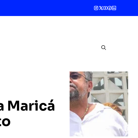
a Maricá
to