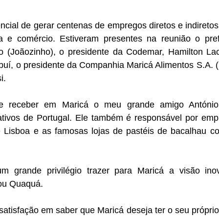
ncial de gerar centenas de empregos diretos e indireto
a e comércio. Estiveram presentes na reunião o pre
io (Joãozinho), o presidente da Codemar, Hamilton Lac
uí, o presidente da Companhia Maricá Alimentos S.A. (B
i.
de receber em Maricá o meu grande amigo Antóni
ativos de Portugal. Ele também é responsável por e
Lisboa e as famosas lojas de pastéis de bacalhau c
m grande privilégio trazer para Maricá a visão in
ou Quaquá.
atisfação em saber que Maricá deseja ter o seu própri