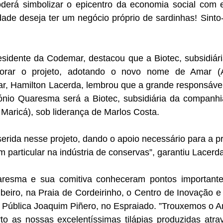
oderá simbolizar o epicentro da economia social com e
ade deseja ter um negócio próprio de sardinhas! Sinto
esidente da Codemar, destacou que a Biotec, subsidiár
corar o projeto, adotando o novo nome de Amar (A
r, Hamilton Lacerda, lembrou que a grande responsável 
nio Quaresma será a Biotec, subsidiária da companh
Maricá), sob liderança de Marlos Costa.
erida nesse projeto, dando o apoio necessário para a 
m particular na indústria de conservas”, garantiu Lacerd
uaresma e sua comitiva conheceram pontos important
eiro, na Praia de Cordeirinho, o Centro de Inovação e 
 Pública Joaquim Piñero, no Espraiado. ”Trouxemos o 
rto as nossas excelentíssimas tilápias produzidas atra