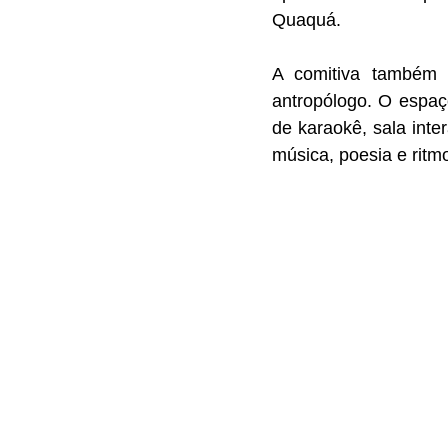
Quaquá.
A comitiva também v
antropólogo. O espaç
de karaokê, sala inte
música, poesia e rit