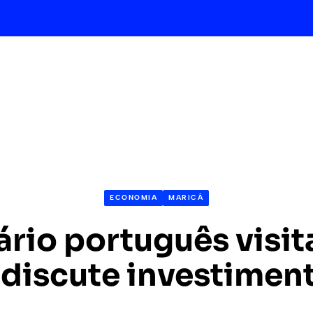
ECONOMIA
MARICÁ
rio português visit
 discute investimen