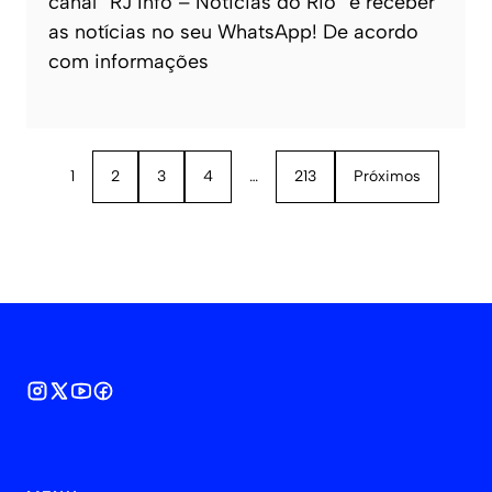
canal “RJ Info – Noticias do Rio” e receber
as notícias no seu WhatsApp! De acordo
com informações
1
2
3
4
…
213
Próximos