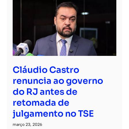
Cláudio Castro
renuncia ao governo
do RJ antes de
retomada de
julgamento no TSE
março 23, 2026