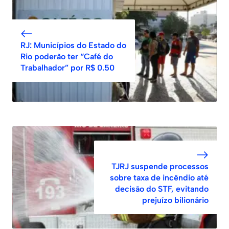
RJ: Municípios do Estado do
Rio poderão ter “Café do
Trabalhador” por R$ 0.50
TJRJ suspende processos
sobre taxa de incêndio até
decisão do STF, evitando
prejuízo bilionário