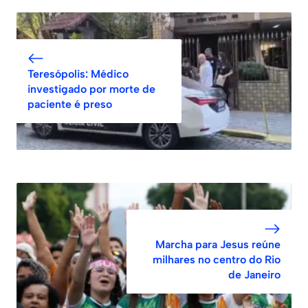
Teresópolis: Médico
investigado por morte de
paciente é preso
Marcha para Jesus reúne
milhares no centro do Rio
de Janeiro