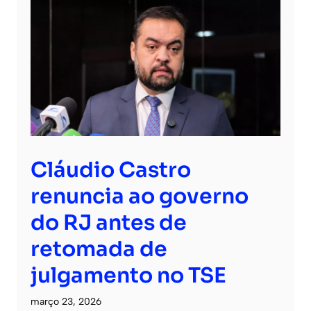
Cláudio Castro
renuncia ao governo
do RJ antes de
retomada de
julgamento no TSE
março 23, 2026