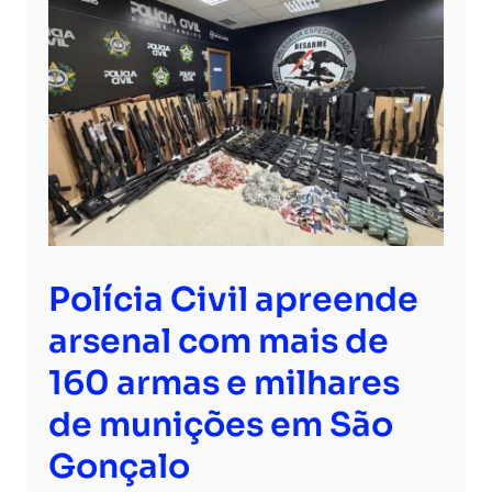
Polícia Civil apreende
arsenal com mais de
160 armas e milhares
de munições em São
Gonçalo