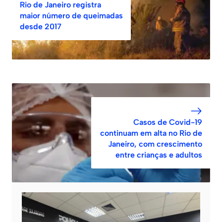
Rio de Janeiro registra
maior número de queimadas
desde 2017
Casos de Covid-19
continuam em alta no Rio de
Janeiro, com crescimento
entre crianças e adultos