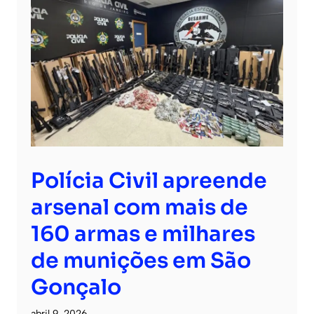
Polícia Civil apreende
arsenal com mais de
160 armas e milhares
de munições em São
Gonçalo
abril 9, 2026