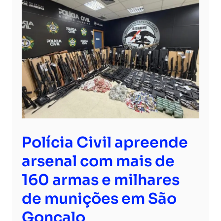
Polícia Civil apreende
arsenal com mais de
160 armas e milhares
de munições em São
Gonçalo