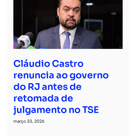
Cláudio Castro
renuncia ao governo
do RJ antes de
retomada de
julgamento no TSE
março 23, 2026