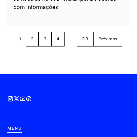
com informações
1
2
3
4
…
213
Próximos
MENU