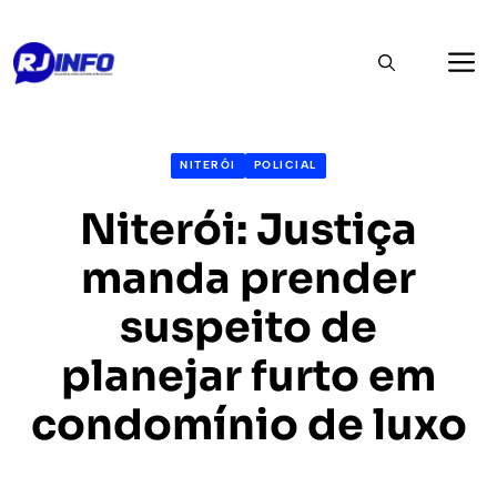
Pular
M
para
o
conteúdo
NITERÓI
POLICIAL
Niterói: Justiça
manda prender
suspeito de
planejar furto em
condomínio de luxo