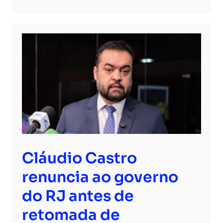
Cláudio Castro
renuncia ao governo
do RJ antes de
retomada de