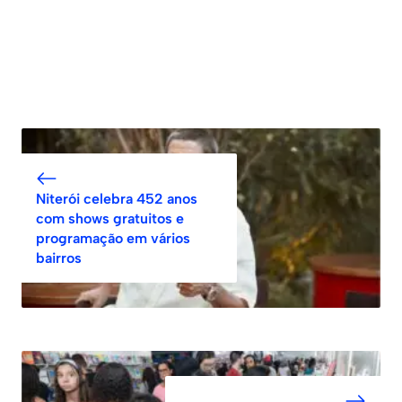
Niterói celebra 452 anos
com shows gratuitos e
programação em vários
bairros