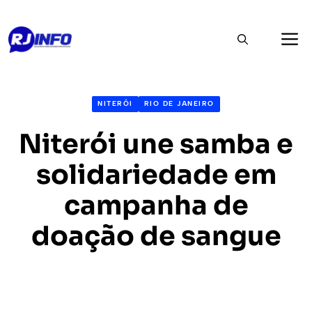
Pular
M
para
o
conteúdo
NITERÓI
RIO DE JANEIRO
Niterói une samba e
solidariedade em
campanha de
doação de sangue