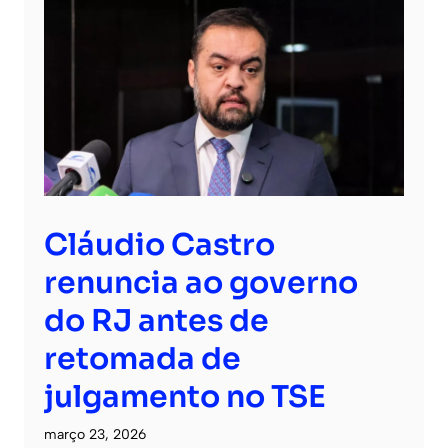
Cláudio Castro
renuncia ao governo
do RJ antes de
retomada de
julgamento no TSE
março 23, 2026