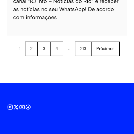
canal “RJ Info – Noticias do Rio” e receber
as notícias no seu WhatsApp! De acordo
com informações
1
2
3
4
…
213
Próximos