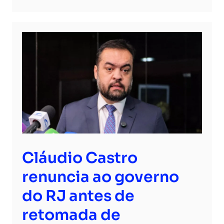
Cláudio Castro
renuncia ao governo
do RJ antes de
retomada de