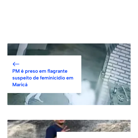
PM é preso em flagrante
suspeito de feminicídio em
Maricá