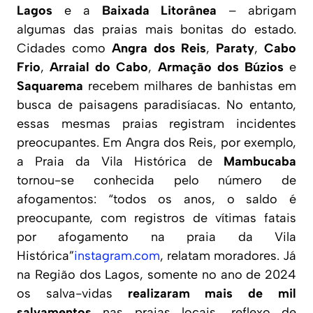
Lagos
e a
Baixada Litorânea
– abrigam
algumas das praias mais bonitas do estado.
Cidades como
Angra dos Reis
,
Paraty
,
Cabo
Frio
,
Arraial do Cabo
,
Armação dos Búzios
e
Saquarema
recebem milhares de banhistas em
busca de paisagens paradisíacas. No entanto,
essas mesmas praias registram incidentes
preocupantes. Em Angra dos Reis, por exemplo,
a Praia da Vila Histórica de
Mambucaba
tornou-se conhecida pelo número de
afogamentos:
“todos os anos, o saldo é
preocupante, com registros de vítimas fatais
por afogamento na praia da Vila
Histórica”
instagram.com
, relatam moradores. Já
na Região dos Lagos, somente no ano de 2024
os salva-vidas
realizaram mais de mil
salvamentos
nas praias locais, reflexo de