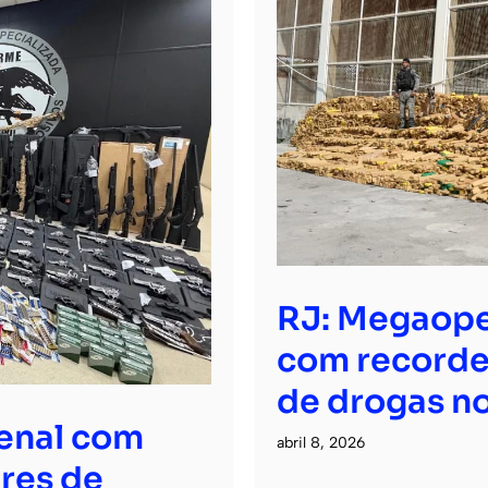
RJ: Megaope
com recorde
de drogas no
senal com
abril 8, 2026
res de