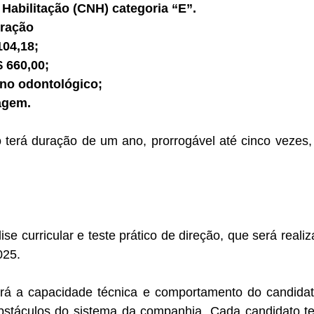
 Habilitação (CNH) categoria “E”.
eração
104,18;
 660,00;
ano odontológico;
agem.
 terá duração de um ano, prorrogável até cinco vezes,
ise curricular e teste prático de direção, que será reali
025.
iará a capacidade técnica e comportamento do candida
stáculos do sistema da companhia. Cada candidato te