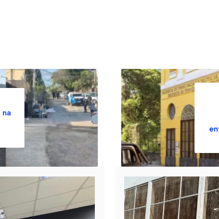
s na
en