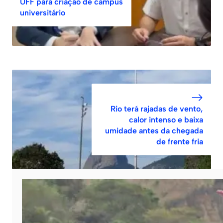
UFF para criação de campus
universitário
Rio terá rajadas de vento,
calor intenso e baixa
umidade antes da chegada
de frente fria